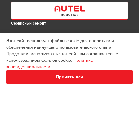
Сервисный ремонт
МОДЕЛИ
Этот сайт использует файлы cookie для аналитики и
обеспечения наилучшего пользовательского опыта.
EVO Nano+
Продолжая использовать этот сайт, вы соглашаетесь с
EVO 2 Dual 640T
использованием файлов cookie.
Политика
EVO 2 Enterprise
конфиденциальности
EVO 2 RTK
EVO Max 4T
Принять все
Robotics Evo Lite
СТРАНИЦЫ
Гарантия
Доставка
Контакты
Карта сайта