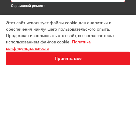
Сервисный ремонт
МОДЕЛИ
Этот сайт использует файлы cookie для аналитики и
обеспечения наилучшего пользовательского опыта.
EVO Nano+
Продолжая использовать этот сайт, вы соглашаетесь с
EVO 2 Dual 640T
использованием файлов cookie.
Политика
EVO 2 Enterprise
конфиденциальности
EVO 2 RTK
EVO Max 4T
Принять все
СТРАНИЦЫ
Гарантия
Доставка
Контакты
Карта сайта
КОНТАКТЫ
+7 (800) 100-69-58
Ежедневно с 09:00 до 21:00