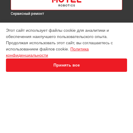
Сервисный ремонт
МОДЕЛИ
Этот сайт использует файлы cookie для аналитики и
обеспечения наилучшего пользовательского опыта.
EVO Nano+
Продолжая использовать этот сайт, вы соглашаетесь с
EVO 2 Dual 640T
использованием файлов cookie.
Политика
EVO 2 Enterprise
конфиденциальности
EVO 2 RTK
EVO Max 4T
Принять все
СТРАНИЦЫ
Гарантия
Доставка
Контакты
Карта сайта
КОНТАКТЫ
+7 (800) 100-69-58